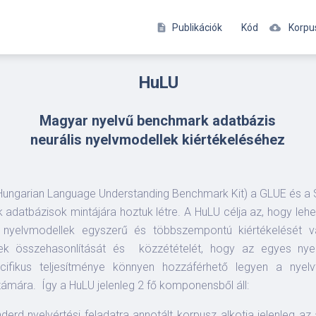
description
Publikációk
Kód
cloud_download
Korpu
HuLU
Magyar nyelvű benchmark adatbázis
neurális nyelvmodellek kiértékeléséhez
(Hungarian Language Understanding Benchmark Kit) a GLUE és a
adatbázisok mintájára hoztuk létre. A HuLU célja az, hogy leh
s nyelvmodellek egyszerű és többszempontú kiértékelését v
k összehasonlítását és közzétételét, hogy az egyes nye
ecifikus teljesítménye könnyen hozzáférhető legyen a nyelvt
mára. Így a HuLU jelenleg 2 fő komponensből áll:
nderd nyelvértési feladatra annotált korpusz alkotja jelenleg az 