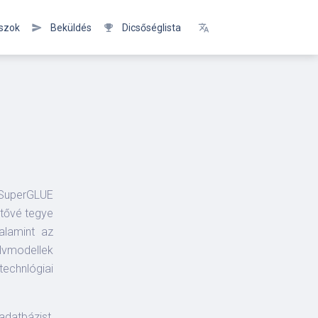
szok
send
Beküldés
emoji_events
Dicsőséglista
translate
* Magyar
English
 SuperGLUE
etővé tegye
alamint az
lvmodellek
echnlógiai
adatbázist,