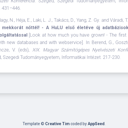
szeti Konferencia.
Szeged, Szegedi Tudományegyetem, Infor
. 431–446.
agy, N., Héja, E., Laki, L. J., Takács, D., Yang, Z. Gy. and Váradi, 
 mekkorát nőttél! - A HuLU első életéve új adatbáziso
lgáltatással
[Look at how much you have grown! - The first 
th new databases and with webservice]. In: Berend, G., Goszt
ncze, V. (eds),
XIX. Magyar Számítógépes Nyelvészeti Konfe
, Szegedi Tudományegyetem, Informatikai Intézet. 217-230.
Template ©
Creative Tim
coded by
AppSeed
.