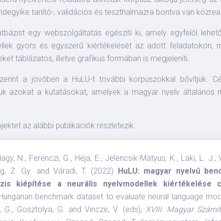
degyike tanító-, validációs és teszthalmazra bontva van közrea
tbázist egy webszolgáltatás egészíti ki, amely egyfelől lehet
llek gyors és egyszerű kiértékelését az adott feladatokon, m
et táblázatos, illetve grafikus formában is megjeleníti.
szerint a jövőben a HuLU-t további korpuszokkal bővítjük. Cé
k azokat a kutatásokat, amelyek a magyar nyelv általános 
.
ektet az alábbi publikációk részletezik:
Nagy, N., Ferenczi, G., Héja, E., Jelencsik-Mátyus, K., Laki, L. J.,
ng, Z. Gy. and Váradi, T. (2022)
HuLU: magyar nyelvű ben
zis kiépítése a neurális nyelvmodellek kiértékelése c
Hungarian benchmark dataset to evaluate neural language mode
, G., Gosztolya, G. and Vincze, V. (eds),
XVIII. Magyar Számí