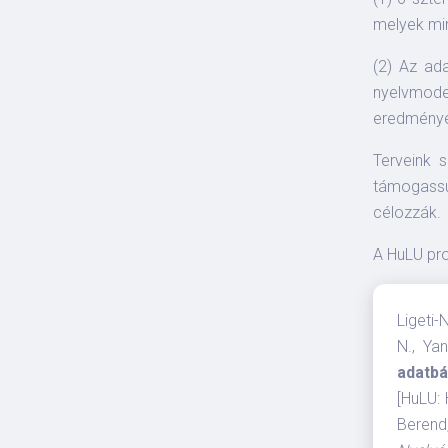
melyek min
(2) Az ada
nyelvmode
eredmények
Terveink 
támogassu
célozzák
A HuLU proj
Ligeti-
N., Ya
adatbá
[HuLU: 
Berend