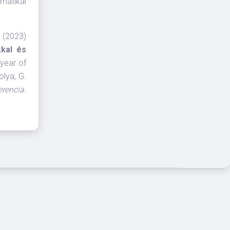
matikai
T. (2023)
kkal és
year of
olya, G.
rencia.