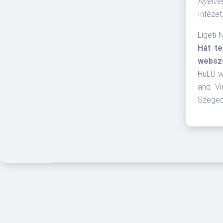
Nyelvé
Intézet
Ligeti-N
Hát te
webszo
HuLU wi
and Vi
Szeged