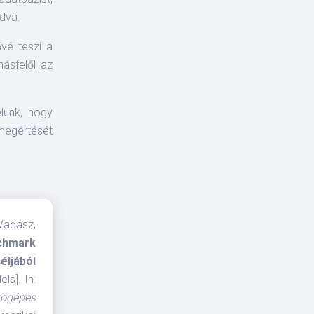
dva.
ővé teszi a
ásfelől az
lunk, hogy
megértését
 Vadász,
chmark
éljából
ls]. In:
tógépes