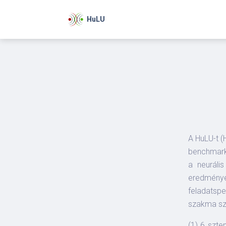
HuLU
A HuLU-t 
benchmark 
a neuráli
eredménye
feladatsp
szakma szá
(1) 6 szte